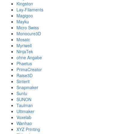
Kingston
Lay-Filaments
Magigoo
Mayku
Micro Swiss
Monocure3D
Mosaic
Myriwell
NinjaTek
ohne Angabe
Phaetus
PrimaCreator
Raise3D
Sinterit
Snapmaker
Sunlu
SUNON
Taulman
Ultimaker
Voxelab
Wanhao
XYZ Printing