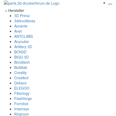
-> Hersteller
3D Prima
3ddruckboss
Accante
Anet
ANTCLABS
Anycubic
Artillery 3D
BCN3D
BIQU 3D
Bondtech
Buildtak
Creality
Creatbot
Deltaco
ELEGOO
Fiberlogy
Flashforge
Formbot
Intamsys
Kingroon