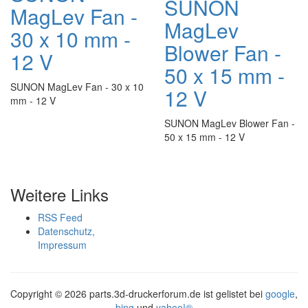
SUNON
MagLev Fan -
MagLev
30 x 10 mm -
Blower Fan -
12 V
50 x 15 mm -
SUNON MagLev Fan - 30 x 10
12 V
mm - 12 V
SUNON MagLev Blower Fan -
50 x 15 mm - 12 V
Weitere Links
RSS Feed
Datenschutz,
Impressum
Copyright ©
2026 parts.3d-druckerforum.de ist gelistet bei
google
,
bing
und
yahoo!®