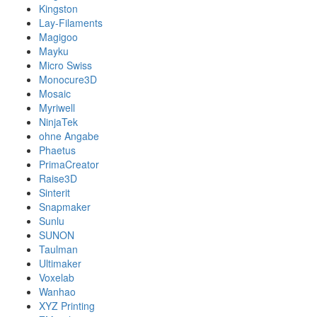
Kingston
Lay-Filaments
Magigoo
Mayku
Micro Swiss
Monocure3D
Mosaic
Myriwell
NinjaTek
ohne Angabe
Phaetus
PrimaCreator
Raise3D
Sinterit
Snapmaker
Sunlu
SUNON
Taulman
Ultimaker
Voxelab
Wanhao
XYZ Printing