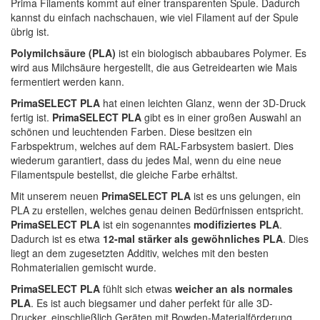
Prima Filaments kommt auf einer transparenten Spule. Dadurch
kannst du einfach nachschauen, wie viel Filament auf der Spule
übrig ist.
Polymilchsäure (PLA)
ist ein biologisch abbaubares Polymer. Es
wird aus Milchsäure hergestellt, die aus Getreidearten wie Mais
fermentiert werden kann.
PrimaSELECT PLA
hat einen leichten Glanz, wenn der 3D-Druck
fertig ist.
PrimaSELECT PLA
gibt es in einer großen Auswahl an
schönen und leuchtenden Farben. Diese besitzen ein
Farbspektrum, welches auf dem RAL-Farbsystem basiert. Dies
wiederum garantiert, dass du jedes Mal, wenn du eine neue
Filamentspule bestellst, die gleiche Farbe erhältst.
Mit unserem neuen
PrimaSELECT PLA
ist es uns gelungen, ein
PLA zu erstellen, welches genau deinen Bedürfnissen entspricht.
PrimaSELECT PLA
ist ein sogenanntes
modifiziertes PLA
.
Dadurch ist es etwa
12-mal stärker als gewöhnliches PLA
. Dies
liegt an dem zugesetzten Additiv, welches mit den besten
Rohmaterialien gemischt wurde.
PrimaSELECT PLA
fühlt sich etwas
weicher an als normales
PLA
. Es ist auch biegsamer und daher perfekt für alle 3D-
Drucker, einschließlich Geräten mit Bowden-Materialförderung.