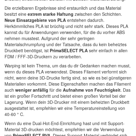
Die erzielbaren Ergebnisse sind erstaunlich und das Material
besitzt eine
extrem starke Haftung
zwischen den Schichten.
Neue Einsatzgebiete von PLA
entstehen dadurch.
Herkömmliches PLA ist brüchig und nicht sehr stark. Dieses PLA
kannst du für Anwendungen verwenden, für die du vorher ABS
nehmen musstest. Aufgrund der sehr geringen
Materialschrumpfung und der Tatsache, dass du kein beheiztes
Druckbett benötigst, ist
PrimaSELECT PLA
sehr einfach in allen
FDM / FFF-3D-Druckern zu verarbeiten.
Warping ist kein Thema, um das du dir Gedanken machen musst,
wenn du dieses PLA verwendest. Dieses Filament verformt sich
nicht, wenn deine 3D-Drucke fertig sind, so wie es bei günstigeren
Materialien vorkommt. Diese Eigenschaften machen das Filament
auch
weniger anfällig
für die
Aufnahme von Feuchtigkeit
. Das
ist ein großer Fortschritt und bietet einen großen Vorteil bei der
Lagerung. Wenn dein 3D-Drucker mit einem beheizten Druckbett
ausgestattet ist, empfehlen wir eine Temperatureinstellung von
40-60 ° C.
Wenn du eine Dual-Hot-End-Einrichtung hast und mit Support-
Material 3D-drucken möchtest, empfehlen wir die Verwendung
von
PrimaSELECT PVA
. Dieses Support-Material verbindet sich