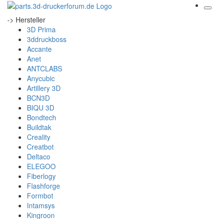
-> Hersteller
3D Prima
3ddruckboss
Accante
Anet
ANTCLABS
Anycubic
Artillery 3D
BCN3D
BIQU 3D
Bondtech
Buildtak
Creality
Creatbot
Deltaco
ELEGOO
Fiberlogy
Flashforge
Formbot
Intamsys
Kingroon