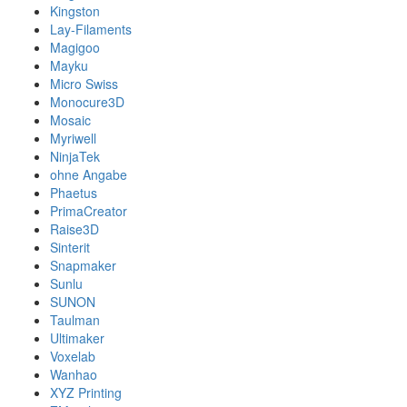
Kingston
Lay-Filaments
Magigoo
Mayku
Micro Swiss
Monocure3D
Mosaic
Myriwell
NinjaTek
ohne Angabe
Phaetus
PrimaCreator
Raise3D
Sinterit
Snapmaker
Sunlu
SUNON
Taulman
Ultimaker
Voxelab
Wanhao
XYZ Printing