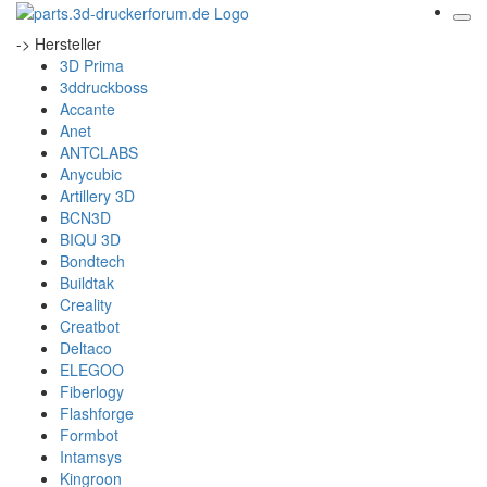
-> Hersteller
3D Prima
3ddruckboss
Accante
Anet
ANTCLABS
Anycubic
Artillery 3D
BCN3D
BIQU 3D
Bondtech
Buildtak
Creality
Creatbot
Deltaco
ELEGOO
Fiberlogy
Flashforge
Formbot
Intamsys
Kingroon