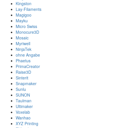
Kingston
Lay-Filaments
Magigoo
Mayku
Micro Swiss
Monocure3D
Mosaic
Myriwell
NinjaTek
ohne Angabe
Phaetus
PrimaCreator
Raise3D
Sinterit
Snapmaker
Sunlu
SUNON
Taulman
Ultimaker
Voxelab
Wanhao
XYZ Printing