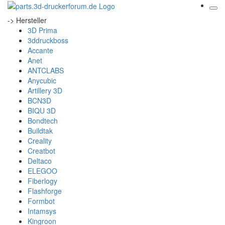
-> Hersteller
3D Prima
3ddruckboss
Accante
Anet
ANTCLABS
Anycubic
Artillery 3D
BCN3D
BIQU 3D
Bondtech
Buildtak
Creality
Creatbot
Deltaco
ELEGOO
Fiberlogy
Flashforge
Formbot
Intamsys
Kingroon