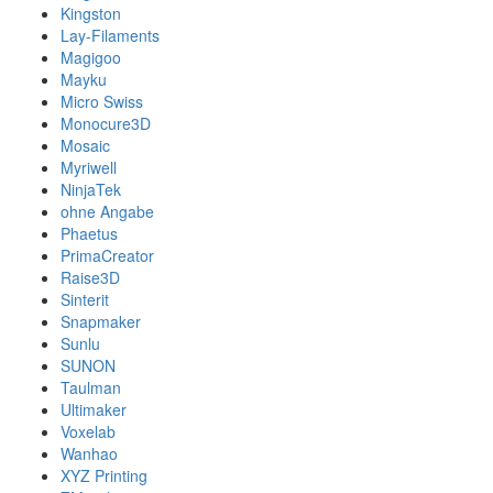
Kingston
Lay-Filaments
Magigoo
Mayku
Micro Swiss
Monocure3D
Mosaic
Myriwell
NinjaTek
ohne Angabe
Phaetus
PrimaCreator
Raise3D
Sinterit
Snapmaker
Sunlu
SUNON
Taulman
Ultimaker
Voxelab
Wanhao
XYZ Printing