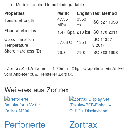
Models required to be biodegradable
Properties
Metric
English
Test Method
47.95
6950
Tensile Strength
ISO 527:1998
MPa
psi
Flexural Modulus
1.47 Gpa
213 ksi
ISO 178:2011
Glass Transition
ISO 11357-
57.06 C
135 F
Temperature
3:2014
Shore Hardness (D)
79.8
79.8
ISO 868:1998
- Zortrax Z-PLA filament - 1-75mm - 2 kg - Graphite ist ein Artikel
vom Anbieter buw. Hersteller Zortrax.
Weiteres aus Zortrax
Perforierte
Zortrax