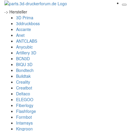
-> Hersteller
3D Prima
3ddruckboss
Accante
Anet
ANTCLABS
Anycubic
Artillery 3D
BCN3D
BIQU 3D
Bondtech
Buildtak
Creality
Creatbot
Deltaco
ELEGOO
Fiberlogy
Flashforge
Formbot
Intamsys
Kingroon