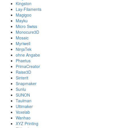
Kingston
Lay-Filaments
Magigoo
Mayku
Micro Swiss
Monocure3D
Mosaic
Myriwell
NinjaTek
ohne Angabe
Phaetus
PrimaCreator
Raise3D
Sinterit
Snapmaker
Sunlu
SUNON
Taulman
Ultimaker
Voxelab
Wanhao
XYZ Printing