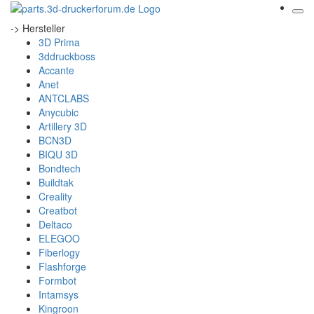
-> Hersteller
3D Prima
3ddruckboss
Accante
Anet
ANTCLABS
Anycubic
Artillery 3D
BCN3D
BIQU 3D
Bondtech
Buildtak
Creality
Creatbot
Deltaco
ELEGOO
Fiberlogy
Flashforge
Formbot
Intamsys
Kingroon