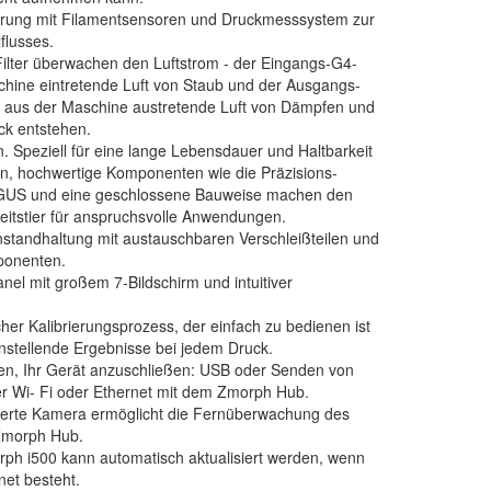
hrung mit Filamentsensoren und Druckmesssystem zur
flusses.
Filter überwachen den Luftstrom - der Eingangs-G4-
Maschine eintretende Luft von Staub und der Ausgangs-
die aus der Maschine austretende Luft von Dämpfen und
ck entstehen.
on. Speziell für eine lange Lebensdauer und Haltbarkeit
n, hochwertige Komponenten wie die Präzisions-
IGUS und eine geschlossene Bauweise machen den
itstier für anspruchsvolle Anwendungen.
nstandhaltung mit austauschbaren Verschleißteilen und
ponenten.
el mit großem 7-Bildschirm und intuitiver
cher Kalibrierungsprozess, der einfach zu bedienen ist
enstellende Ergebnisse bei jedem Druck.
ten, Ihr Gerät anzuschließen: USB oder Senden von
r Wi- Fi oder Ethernet mit dem Zmorph Hub.
lierte Kamera ermöglicht die Fernüberwachung des
Zmorph Hub.
ph i500 kann automatisch aktualisiert werden, wenn
net besteht.