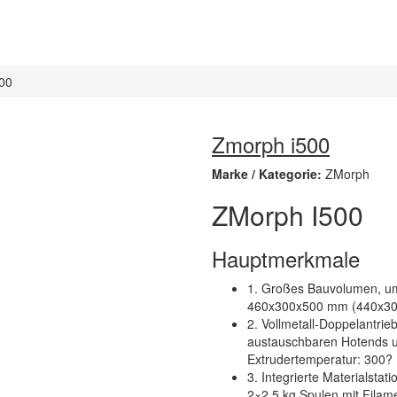
00
Zmorph i500
Marke / Kategorie:
ZMorph
ZMorph I500
Hauptmerkmale
1. Großes Bauvolumen, um 
460x300x500 mm (440x300
2. Vollmetall-Doppelantri
austauschbaren Hotends u
Extrudertemperatur: 300?
3. Integrierte Materialsta
2×2,5 kg Spulen mit Fila