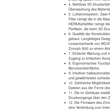
4. Nahtlose 3D-Druckerfa
Überwachung des Material
5. Luftstromsystem. Zwei 
Filter reinigt die in die 
HEPA/Kohlefilter reinigt 
Partikeln, die beim 3D-Dru
6. Qualität der Konstrukti
gebaut. Langlebiges Desig
Linearmechanik von IKO/
Zmorph i500 zu einem Arbe
7. Einfache Wartung und I
Zugang zu kritischen Kom
8. Ergonomisches Touchpan
Benutzeroberfläche.
9. Intuitiver halbautomatis
und gewährleistet zufried
10. Zahlreiche Möglichkei
Dateien aus der Ferne übe
11. Die im Gehäuse instal
Druckvorgangs über den 
12. Die Firmware des Zmor
eine Verbindung zum Inter