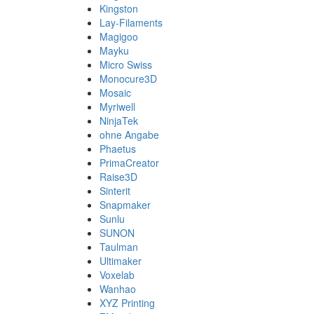
Kingston
Lay-Filaments
Magigoo
Mayku
Micro Swiss
Monocure3D
Mosaic
Myriwell
NinjaTek
ohne Angabe
Phaetus
PrimaCreator
Raise3D
Sinterit
Snapmaker
Sunlu
SUNON
Taulman
Ultimaker
Voxelab
Wanhao
XYZ Printing