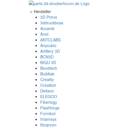
-> Hersteller
3D Prima
3ddruckboss
Accante
Anet
ANTCLABS
Anycubic
Artillery 3D
BCN3D
BIQU 3D
Bondtech
Buildtak
Creality
Creatbot
Deltaco
ELEGOO
Fiberlogy
Flashforge
Formbot
Intamsys
Kingroon