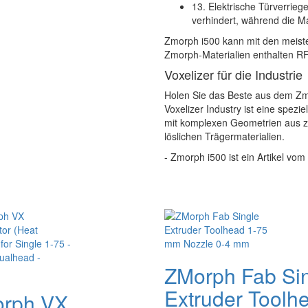
13. Elektrische Türverrie
verhindert, während die M
Zmorph i500 kann mit den meiste
Zmorph-Materialien enthalten RF
Voxelizer für die Industrie
Holen Sie das Beste aus dem Zmo
Voxelizer Industry ist eine speziel
mit komplexen Geometrien aus zw
löslichen Trägermaterialien.
- Zmorph i500 ist ein Artikel vom
ZMorph Fab Si
Extruder Toolh
rph VX