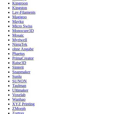
Kingroon
Kingston
Lay-Filaments
Magigoo
Mayku
Micro Swiss
Monocure3D
Mosaic
Myriwell
NinjaTek
ohne Angabe
Phaetus
PrimaCreator
Raise3D
Sinterit
Snapmaker
Sunlu
SUNON
Taulman
Ultimaker
Voxelab
Wanhao
XYZ Printing
ZMorph
Zortrax