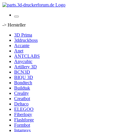
-> Hersteller
3D Prima
3ddruckboss
Accante
Anet
ANTCLABS
Anycubic
Artillery 3D
BCN3D
BIQU 3D
Bondtech
Buildtak
Creality
Creatbot
Deltaco
ELEGOO
Fiberlogy
Flashforge
Formbot
Intamsys