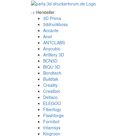
-> Hersteller
3D Prima
3ddruckboss
Accante
Anet
ANTCLABS
Anycubic
Artillery 3D
BCN3D
BIQU 3D
Bondtech
Buildtak
Creality
Creatbot
Deltaco
ELEGOO
Fiberlogy
Flashforge
Formbot
Intamsys
Kingroon