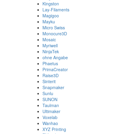
Kingston
Lay-Filaments
Magigoo
Mayku
Micro Swiss
Monocure3D
Mosaic
Myriwell
NinjaTek
ohne Angabe
Phaetus
PrimaCreator
Raise3D
Sinterit
Snapmaker
Sunlu
SUNON
Taulman
Ultimaker
Voxelab
Wanhao
XYZ Printing