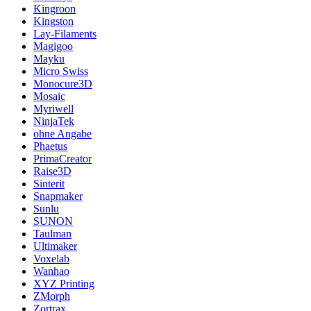
Kingroon
Kingston
Lay-Filaments
Magigoo
Mayku
Micro Swiss
Monocure3D
Mosaic
Myriwell
NinjaTek
ohne Angabe
Phaetus
PrimaCreator
Raise3D
Sinterit
Snapmaker
Sunlu
SUNON
Taulman
Ultimaker
Voxelab
Wanhao
XYZ Printing
ZMorph
Zortrax