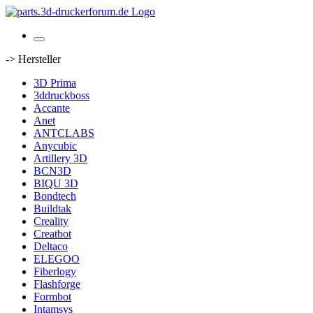
-> Hersteller
3D Prima
3ddruckboss
Accante
Anet
ANTCLABS
Anycubic
Artillery 3D
BCN3D
BIQU 3D
Bondtech
Buildtak
Creality
Creatbot
Deltaco
ELEGOO
Fiberlogy
Flashforge
Formbot
Intamsys