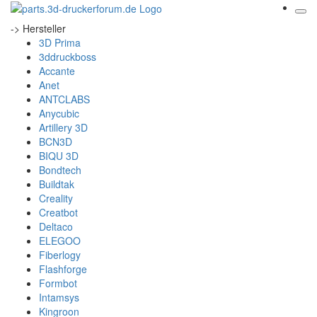
-> Hersteller
3D Prima
3ddruckboss
Accante
Anet
ANTCLABS
Anycubic
Artillery 3D
BCN3D
BIQU 3D
Bondtech
Buildtak
Creality
Creatbot
Deltaco
ELEGOO
Fiberlogy
Flashforge
Formbot
Intamsys
Kingroon