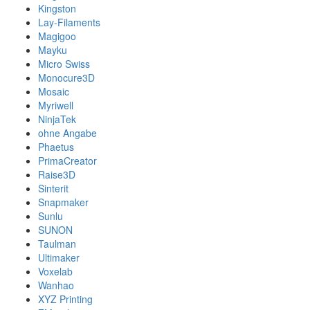
Kingston
Lay-Filaments
Magigoo
Mayku
Micro Swiss
Monocure3D
Mosaic
Myriwell
NinjaTek
ohne Angabe
Phaetus
PrimaCreator
Raise3D
Sinterit
Snapmaker
Sunlu
SUNON
Taulman
Ultimaker
Voxelab
Wanhao
XYZ Printing