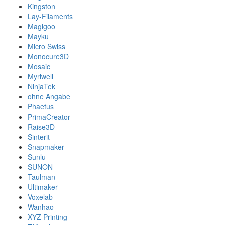
Kingston
Lay-Filaments
Magigoo
Mayku
Micro Swiss
Monocure3D
Mosaic
Myriwell
NinjaTek
ohne Angabe
Phaetus
PrimaCreator
Raise3D
Sinterit
Snapmaker
Sunlu
SUNON
Taulman
Ultimaker
Voxelab
Wanhao
XYZ Printing