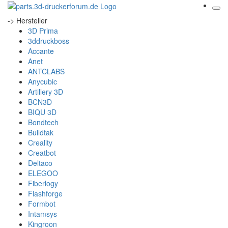
-> Hersteller
3D Prima
3ddruckboss
Accante
Anet
ANTCLABS
Anycubic
Artillery 3D
BCN3D
BIQU 3D
Bondtech
Buildtak
Creality
Creatbot
Deltaco
ELEGOO
Fiberlogy
Flashforge
Formbot
Intamsys
Kingroon