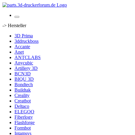
-> Hersteller
3D Prima
3ddruckboss
Accante
Anet
ANTCLABS
Anycubic
Artillery 3D
BCN3D
BIQU 3D
Bondtech
Buildtak
Creality
Creatbot
Deltaco
ELEGOO
Fiberlogy
Flashforge
Formbot
Intamsys