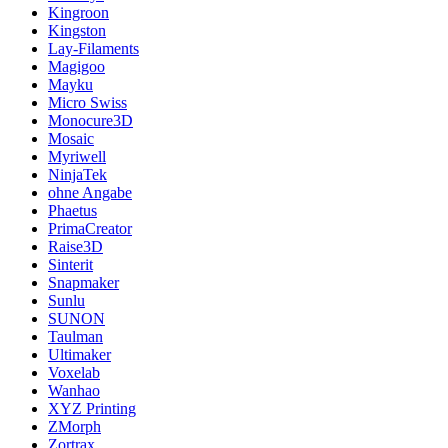
Kingroon
Kingston
Lay-Filaments
Magigoo
Mayku
Micro Swiss
Monocure3D
Mosaic
Myriwell
NinjaTek
ohne Angabe
Phaetus
PrimaCreator
Raise3D
Sinterit
Snapmaker
Sunlu
SUNON
Taulman
Ultimaker
Voxelab
Wanhao
XYZ Printing
ZMorph
Zortrax