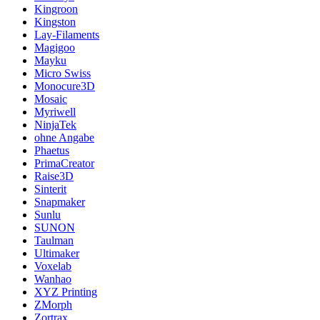
Kingroon
Kingston
Lay-Filaments
Magigoo
Mayku
Micro Swiss
Monocure3D
Mosaic
Myriwell
NinjaTek
ohne Angabe
Phaetus
PrimaCreator
Raise3D
Sinterit
Snapmaker
Sunlu
SUNON
Taulman
Ultimaker
Voxelab
Wanhao
XYZ Printing
ZMorph
Zortrax