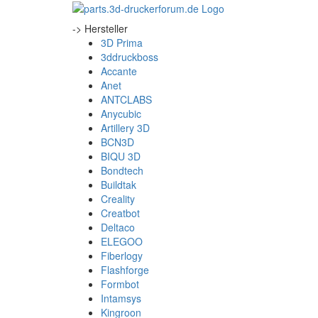
-> Hersteller
3D Prima
3ddruckboss
Accante
Anet
ANTCLABS
Anycubic
Artillery 3D
BCN3D
BIQU 3D
Bondtech
Buildtak
Creality
Creatbot
Deltaco
ELEGOO
Fiberlogy
Flashforge
Formbot
Intamsys
Kingroon