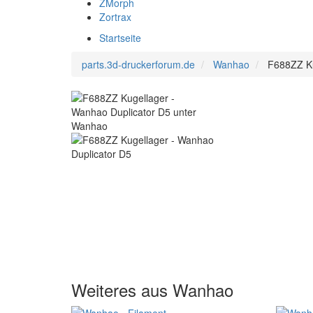
ZMorph
Zortrax
Startseite
parts.3d-druckerforum.de
Wanhao
F688ZZ Ku
Weiteres aus Wanhao