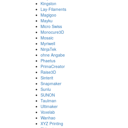
Kingston
Lay-Filaments
Magigoo
Mayku
Micro Swiss
Monocure3D
Mosaic
Myriwell
NinjaTek
ohne Angabe
Phaetus
PrimaCreator
Raise3D
Sinterit
Snapmaker
Sunlu
SUNON
Taulman
Ultimaker
Voxelab
Wanhao
XYZ Printing