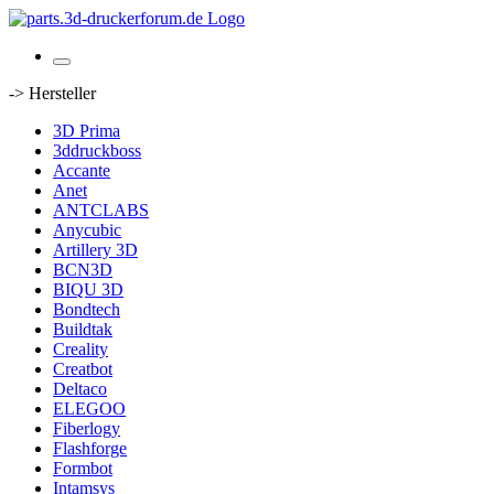
-> Hersteller
3D Prima
3ddruckboss
Accante
Anet
ANTCLABS
Anycubic
Artillery 3D
BCN3D
BIQU 3D
Bondtech
Buildtak
Creality
Creatbot
Deltaco
ELEGOO
Fiberlogy
Flashforge
Formbot
Intamsys