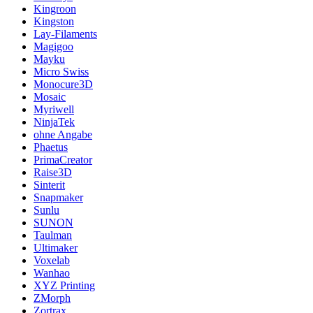
Kingroon
Kingston
Lay-Filaments
Magigoo
Mayku
Micro Swiss
Monocure3D
Mosaic
Myriwell
NinjaTek
ohne Angabe
Phaetus
PrimaCreator
Raise3D
Sinterit
Snapmaker
Sunlu
SUNON
Taulman
Ultimaker
Voxelab
Wanhao
XYZ Printing
ZMorph
Zortrax