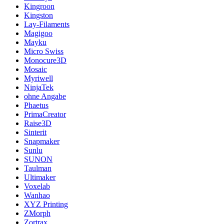
Kingroon
Kingston
Lay-Filaments
Magigoo
Mayku
Micro Swiss
Monocure3D
Mosaic
Myriwell
NinjaTek
ohne Angabe
Phaetus
PrimaCreator
Raise3D
Sinterit
Snapmaker
Sunlu
SUNON
Taulman
Ultimaker
Voxelab
Wanhao
XYZ Printing
ZMorph
Zortrax