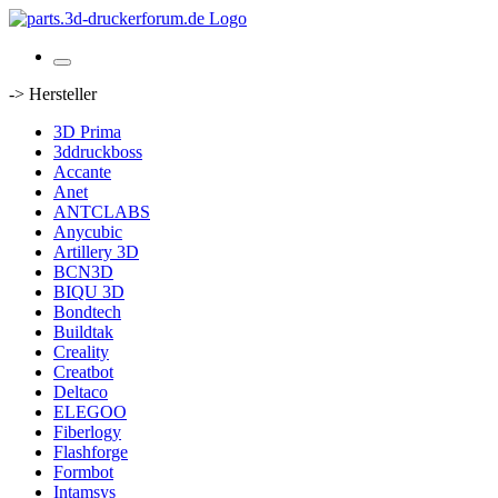
-> Hersteller
3D Prima
3ddruckboss
Accante
Anet
ANTCLABS
Anycubic
Artillery 3D
BCN3D
BIQU 3D
Bondtech
Buildtak
Creality
Creatbot
Deltaco
ELEGOO
Fiberlogy
Flashforge
Formbot
Intamsys