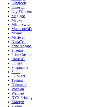
Kingroon
Kingston
Lay-Filaments
Magigoo
Mayku
Micro Swiss
Monocure3D
Mosaic
Myriwell
NinjaTek
ohne Angabe
Phaetus
PrimaCreator
Raise3D
Sinterit
Snapmaker
Sunlu
SUNON
Taulman
Ultimaker
Voxelab
Wanhao
XYZ Printing
ZMorph
Zortrax