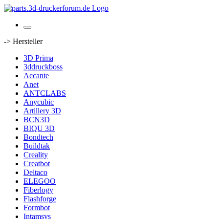
-> Hersteller
3D Prima
3ddruckboss
Accante
Anet
ANTCLABS
Anycubic
Artillery 3D
BCN3D
BIQU 3D
Bondtech
Buildtak
Creality
Creatbot
Deltaco
ELEGOO
Fiberlogy
Flashforge
Formbot
Intamsys