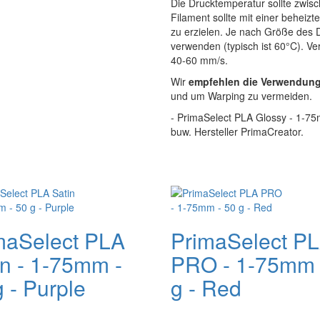
Die Drucktemperatur sollte zwisc
Filament sollte mit einer behei
zu erzielen. Je nach Größe des 
verwenden (typisch ist 60°C). V
40-60 mm/s.
Wir
empfehlen die Verwendun
und um Warping zu vermeiden.
- PrimaSelect PLA Glossy - 1-75m
buw. Hersteller PrimaCreator.
maSelect PLA
PrimaSelect P
in - 1-75mm -
PRO - 1-75mm 
 - Purple
g - Red