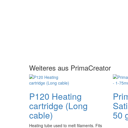
Weiteres aus PrimaCreator
P120 Heating
Pri
cartridge (Long
Sat
cable)
50 g
Heating tube used to melt filaments. Fits