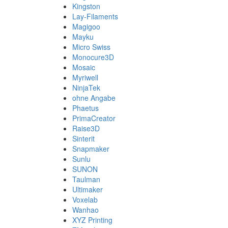
Kingston
Lay-Filaments
Magigoo
Mayku
Micro Swiss
Monocure3D
Mosaic
Myriwell
NinjaTek
ohne Angabe
Phaetus
PrimaCreator
Raise3D
Sinterit
Snapmaker
Sunlu
SUNON
Taulman
Ultimaker
Voxelab
Wanhao
XYZ Printing