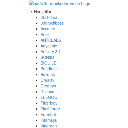
-> Hersteller
3D Prima
3ddruckboss
Accante
Anet
ANTCLABS
Anycubic
Artillery 3D
BCN3D
BIQU 3D
Bondtech
Buildtak
Creality
Creatbot
Deltaco
ELEGOO
Fiberlogy
Flashforge
Formbot
Intamsys
Kingroon