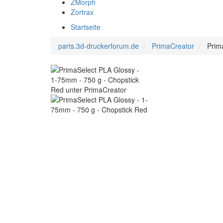
ZMorph
Zortrax
Startseite
parts.3d-druckerforum.de
PrimaCreator
Prim