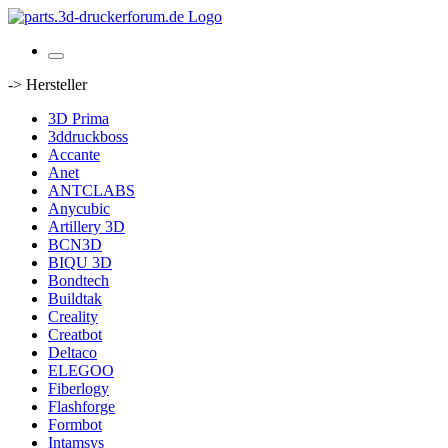
-> Hersteller
3D Prima
3ddruckboss
Accante
Anet
ANTCLABS
Anycubic
Artillery 3D
BCN3D
BIQU 3D
Bondtech
Buildtak
Creality
Creatbot
Deltaco
ELEGOO
Fiberlogy
Flashforge
Formbot
Intamsys