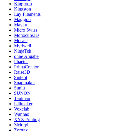
Kingroon
Kingston
Lay-Filaments
Magigoo
Mayku
Micro Swiss
Monocure3D
Mosaic
Myriwell
NinjaTek
ohne Angabe
Phaetus
PrimaCreator
Raise3D
Sinterit
Snapmaker
Sunlu
SUNON
Taulman
Ultimaker
Voxelab
Wanhao
XYZ Printing
ZMorph
Zortrax