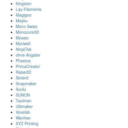
Kingston
Lay-Filaments
Magigoo
Mayku
Micro Swiss
Monocure3D
Mosaic
Myriwell
NinjaTek
ohne Angabe
Phaetus
PrimaCreator
Raise3D
Sinterit
Snapmaker
Sunlu
SUNON
Taulman
Ultimaker
Voxelab
Wanhao
XYZ Printing