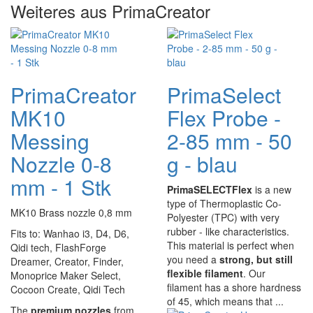
Weiteres aus PrimaCreator
PrimaCreator
PrimaSelect
MK10
Flex Probe -
Messing
2-85 mm - 50
Nozzle 0-8
g - blau
mm - 1 Stk
PrimaSELECTFlex
is a new
type of Thermoplastic Co-
MK10 Brass nozzle 0,8 mm
Polyester (TPC) with very
rubber - like characteristics.
Fits to: Wanhao i3, D4, D6,
This material is perfect when
Qidi tech, FlashForge
you need a
strong, but still
Dreamer, Creator, Finder,
flexible filament
. Our
Monoprice Maker Select,
filament has a shore hardness
Cocoon Create, Qidi Tech
of 45, which means that ...
The
premium nozzles
from