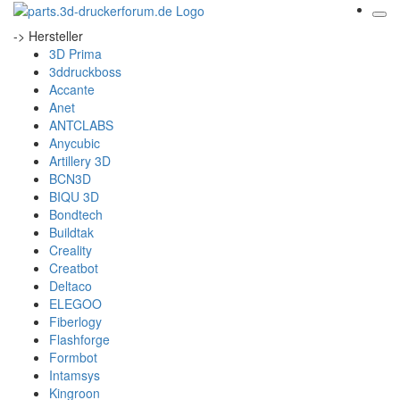
-> Hersteller
3D Prima
3ddruckboss
Accante
Anet
ANTCLABS
Anycubic
Artillery 3D
BCN3D
BIQU 3D
Bondtech
Buildtak
Creality
Creatbot
Deltaco
ELEGOO
Fiberlogy
Flashforge
Formbot
Intamsys
Kingroon