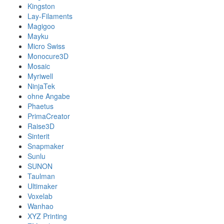
Kingston
Lay-Filaments
Magigoo
Mayku
Micro Swiss
Monocure3D
Mosaic
Myriwell
NinjaTek
ohne Angabe
Phaetus
PrimaCreator
Raise3D
Sinterit
Snapmaker
Sunlu
SUNON
Taulman
Ultimaker
Voxelab
Wanhao
XYZ Printing