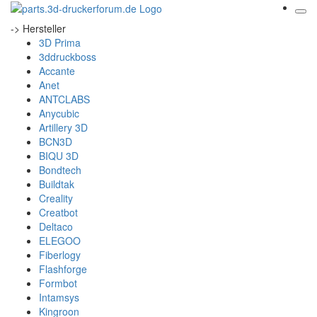
-> Hersteller
3D Prima
3ddruckboss
Accante
Anet
ANTCLABS
Anycubic
Artillery 3D
BCN3D
BIQU 3D
Bondtech
Buildtak
Creality
Creatbot
Deltaco
ELEGOO
Fiberlogy
Flashforge
Formbot
Intamsys
Kingroon