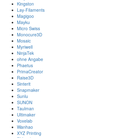
Kingston
Lay-Filaments
Magigoo
Mayku
Micro Swiss
Monocure3D
Mosaic
Myriwell
NinjaTek
ohne Angabe
Phaetus
PrimaCreator
Raise3D
Sinterit
Snapmaker
Sunlu
SUNON
Taulman
Ultimaker
Voxelab
Wanhao
XYZ Printing