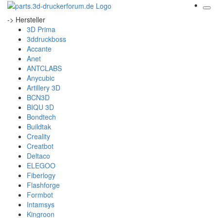
-> Hersteller
3D Prima
3ddruckboss
Accante
Anet
ANTCLABS
Anycubic
Artillery 3D
BCN3D
BIQU 3D
Bondtech
Buildtak
Creality
Creatbot
Deltaco
ELEGOO
Fiberlogy
Flashforge
Formbot
Intamsys
Kingroon