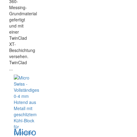
360-
Messing-
Grundmaterial
gefertigt
und mit
einer
TwinClad
XT-
Beschichtung
versehen.
TwinClad
...
Micro