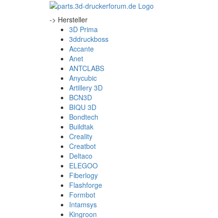
-> Hersteller
3D Prima
3ddruckboss
Accante
Anet
ANTCLABS
Anycubic
Artillery 3D
BCN3D
BIQU 3D
Bondtech
Buildtak
Creality
Creatbot
Deltaco
ELEGOO
Fiberlogy
Flashforge
Formbot
Intamsys
Kingroon