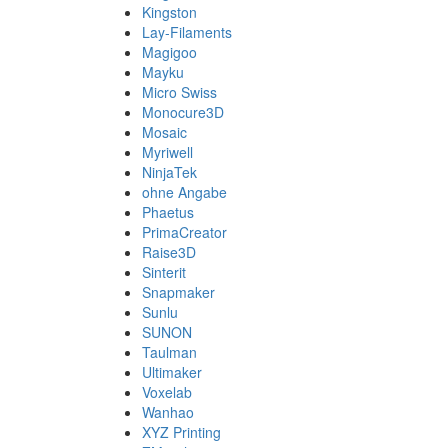
Kingston
Lay-Filaments
Magigoo
Mayku
Micro Swiss
Monocure3D
Mosaic
Myriwell
NinjaTek
ohne Angabe
Phaetus
PrimaCreator
Raise3D
Sinterit
Snapmaker
Sunlu
SUNON
Taulman
Ultimaker
Voxelab
Wanhao
XYZ Printing