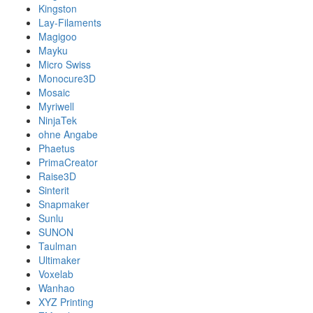
Kingston
Lay-Filaments
Magigoo
Mayku
Micro Swiss
Monocure3D
Mosaic
Myriwell
NinjaTek
ohne Angabe
Phaetus
PrimaCreator
Raise3D
Sinterit
Snapmaker
Sunlu
SUNON
Taulman
Ultimaker
Voxelab
Wanhao
XYZ Printing