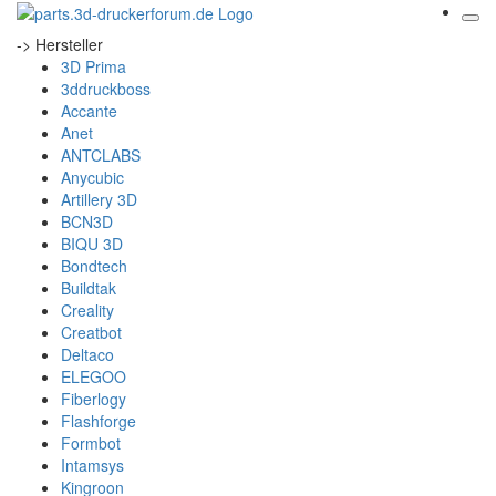
-> Hersteller
3D Prima
3ddruckboss
Accante
Anet
ANTCLABS
Anycubic
Artillery 3D
BCN3D
BIQU 3D
Bondtech
Buildtak
Creality
Creatbot
Deltaco
ELEGOO
Fiberlogy
Flashforge
Formbot
Intamsys
Kingroon