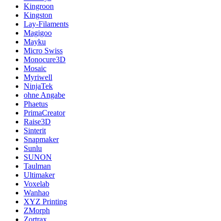
Kingroon
Kingston
Lay-Filaments
Magigoo
Mayku
Micro Swiss
Monocure3D
Mosaic
Myriwell
NinjaTek
ohne Angabe
Phaetus
PrimaCreator
Raise3D
Sinterit
Snapmaker
Sunlu
SUNON
Taulman
Ultimaker
Voxelab
Wanhao
XYZ Printing
ZMorph
Zortrax