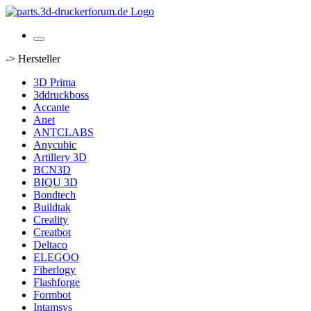
-> Hersteller
3D Prima
3ddruckboss
Accante
Anet
ANTCLABS
Anycubic
Artillery 3D
BCN3D
BIQU 3D
Bondtech
Buildtak
Creality
Creatbot
Deltaco
ELEGOO
Fiberlogy
Flashforge
Formbot
Intamsys