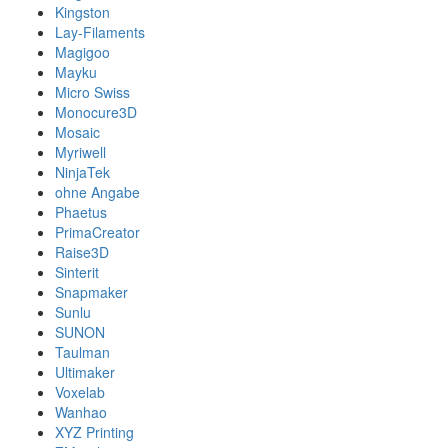
Kingston
Lay-Filaments
Magigoo
Mayku
Micro Swiss
Monocure3D
Mosaic
Myriwell
NinjaTek
ohne Angabe
Phaetus
PrimaCreator
Raise3D
Sinterit
Snapmaker
Sunlu
SUNON
Taulman
Ultimaker
Voxelab
Wanhao
XYZ Printing