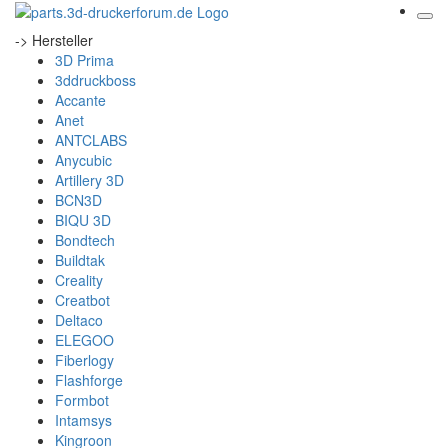
-> Hersteller
3D Prima
3ddruckboss
Accante
Anet
ANTCLABS
Anycubic
Artillery 3D
BCN3D
BIQU 3D
Bondtech
Buildtak
Creality
Creatbot
Deltaco
ELEGOO
Fiberlogy
Flashforge
Formbot
Intamsys
Kingroon