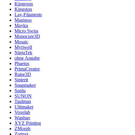
Kingroon
Kingston
Lay-Filaments
Magigoo
Mayku
Micro Swiss
Monocure3D
Mosaic
Myriwell
NinjaTek
ohne Angabe
Phaetus
PrimaCreator
Raise3D
Sinterit
Snapmaker
Sunlu
SUNON
Taulman
Ultimaker
Voxelab
Wanhao
XYZ Printing
ZMorph
Zortrax