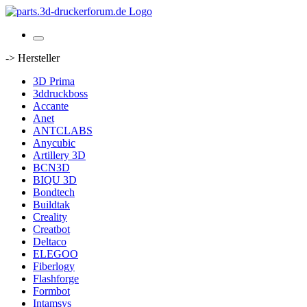
-> Hersteller
3D Prima
3ddruckboss
Accante
Anet
ANTCLABS
Anycubic
Artillery 3D
BCN3D
BIQU 3D
Bondtech
Buildtak
Creality
Creatbot
Deltaco
ELEGOO
Fiberlogy
Flashforge
Formbot
Intamsys