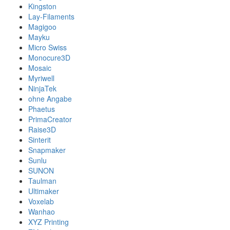
Kingston
Lay-Filaments
Magigoo
Mayku
Micro Swiss
Monocure3D
Mosaic
Myriwell
NinjaTek
ohne Angabe
Phaetus
PrimaCreator
Raise3D
Sinterit
Snapmaker
Sunlu
SUNON
Taulman
Ultimaker
Voxelab
Wanhao
XYZ Printing