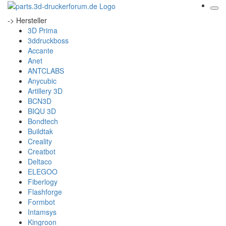
-> Hersteller
3D Prima
3ddruckboss
Accante
Anet
ANTCLABS
Anycubic
Artillery 3D
BCN3D
BIQU 3D
Bondtech
Buildtak
Creality
Creatbot
Deltaco
ELEGOO
Fiberlogy
Flashforge
Formbot
Intamsys
Kingroon