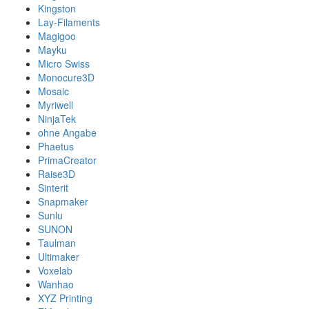
Kingston
Lay-Filaments
Magigoo
Mayku
Micro Swiss
Monocure3D
Mosaic
Myriwell
NinjaTek
ohne Angabe
Phaetus
PrimaCreator
Raise3D
Sinterit
Snapmaker
Sunlu
SUNON
Taulman
Ultimaker
Voxelab
Wanhao
XYZ Printing