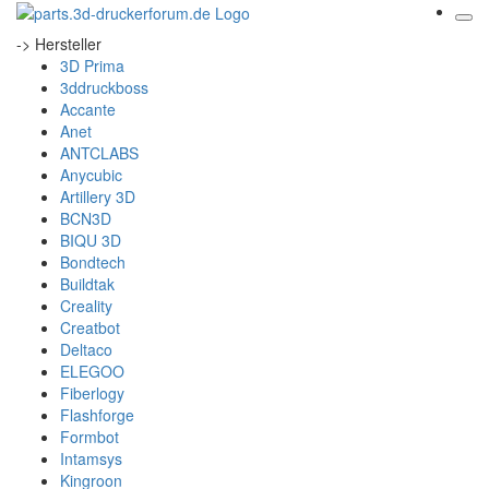
-> Hersteller
3D Prima
3ddruckboss
Accante
Anet
ANTCLABS
Anycubic
Artillery 3D
BCN3D
BIQU 3D
Bondtech
Buildtak
Creality
Creatbot
Deltaco
ELEGOO
Fiberlogy
Flashforge
Formbot
Intamsys
Kingroon