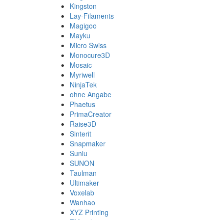
Kingston
Lay-Filaments
Magigoo
Mayku
Micro Swiss
Monocure3D
Mosaic
Myriwell
NinjaTek
ohne Angabe
Phaetus
PrimaCreator
Raise3D
Sinterit
Snapmaker
Sunlu
SUNON
Taulman
Ultimaker
Voxelab
Wanhao
XYZ Printing