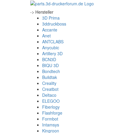
-> Hersteller
3D Prima
3ddruckboss
Accante
Anet
ANTCLABS
Anycubic
Artillery 3D
BCN3D
BIQU 3D
Bondtech
Buildtak
Creality
Creatbot
Deltaco
ELEGOO
Fiberlogy
Flashforge
Formbot
Intamsys
Kingroon