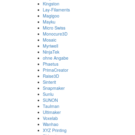
Kingston
Lay-Filaments
Magigoo
Mayku
Micro Swiss
Monocure3D
Mosaic
Myriwell
NinjaTek
ohne Angabe
Phaetus
PrimaCreator
Raise3D
Sinterit
Snapmaker
Sunlu
SUNON
Taulman
Ultimaker
Voxelab
Wanhao
XYZ Printing