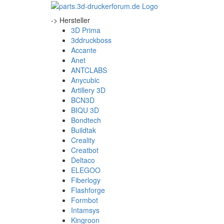
-> Hersteller
3D Prima
3ddruckboss
Accante
Anet
ANTCLABS
Anycubic
Artillery 3D
BCN3D
BIQU 3D
Bondtech
Buildtak
Creality
Creatbot
Deltaco
ELEGOO
Fiberlogy
Flashforge
Formbot
Intamsys
Kingroon