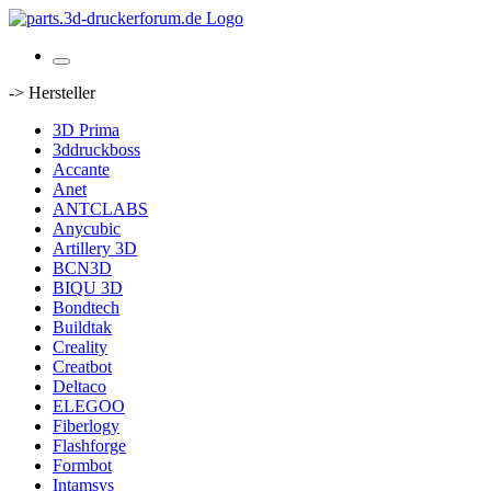
-> Hersteller
3D Prima
3ddruckboss
Accante
Anet
ANTCLABS
Anycubic
Artillery 3D
BCN3D
BIQU 3D
Bondtech
Buildtak
Creality
Creatbot
Deltaco
ELEGOO
Fiberlogy
Flashforge
Formbot
Intamsys