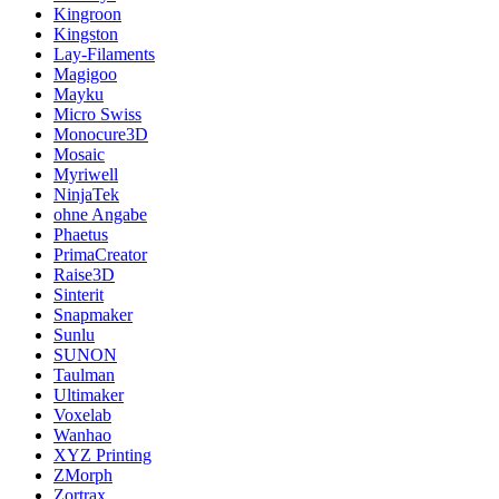
Kingroon
Kingston
Lay-Filaments
Magigoo
Mayku
Micro Swiss
Monocure3D
Mosaic
Myriwell
NinjaTek
ohne Angabe
Phaetus
PrimaCreator
Raise3D
Sinterit
Snapmaker
Sunlu
SUNON
Taulman
Ultimaker
Voxelab
Wanhao
XYZ Printing
ZMorph
Zortrax