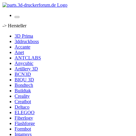
-> Hersteller
3D Prima
3ddruckboss
Accante
Anet
ANTCLABS
Anycubic
Artillery 3D
BCN3D
BIQU 3D
Bondtech
Buildtak
Creality
Creatbot
Deltaco
ELEGOO
Fiberlogy
Flashforge
Formbot
Intamsys