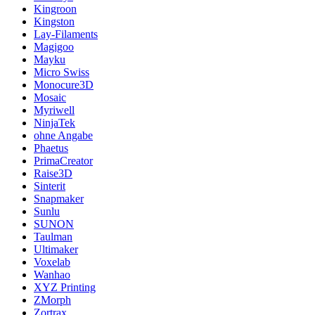
Kingroon
Kingston
Lay-Filaments
Magigoo
Mayku
Micro Swiss
Monocure3D
Mosaic
Myriwell
NinjaTek
ohne Angabe
Phaetus
PrimaCreator
Raise3D
Sinterit
Snapmaker
Sunlu
SUNON
Taulman
Ultimaker
Voxelab
Wanhao
XYZ Printing
ZMorph
Zortrax