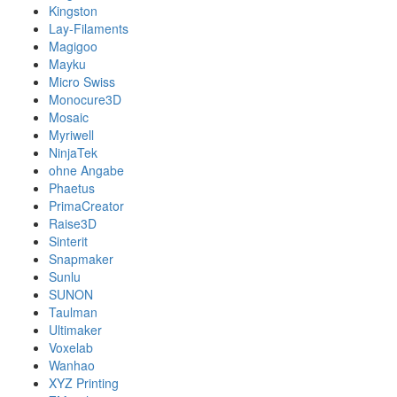
Kingston
Lay-Filaments
Magigoo
Mayku
Micro Swiss
Monocure3D
Mosaic
Myriwell
NinjaTek
ohne Angabe
Phaetus
PrimaCreator
Raise3D
Sinterit
Snapmaker
Sunlu
SUNON
Taulman
Ultimaker
Voxelab
Wanhao
XYZ Printing