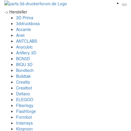
-> Hersteller
3D Prima
3ddruckboss
Accante
Anet
ANTCLABS
Anycubic
Artillery 3D
BCN3D
BIQU 3D
Bondtech
Buildtak
Creality
Creatbot
Deltaco
ELEGOO
Fiberlogy
Flashforge
Formbot
Intamsys
Kingroon