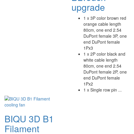
upgrade
1 x 3P color brown red
orange cable length
80cm, one end 2.54
DuPont female 3P, one
end DuPont female
1Px3
1 x 2P color black and
white cable length
80cm, one end 2.54
DuPont female 2P, one
end DuPont female
1Px2
1 x Single row pin ...
BIQU 3D B1
Filament